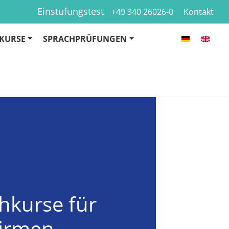
Einstufungstest
+49 340 26026-0
Kontakt
KURSE
SPRACHPRÜFUNGEN
hkurse für
irmen