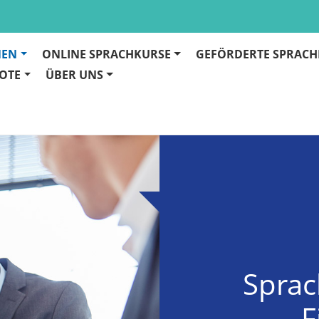
NEN
ONLINE SPRACHKURSE
GEFÖRDERTE SPRACH
OTE
ÜBER UNS
Sprac
F