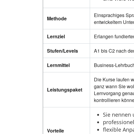
Einsprachiges Spra
Methode
entwickeltem Unter
Lernziel
Erlangen fundierte
Stufen/Levels
A1 bis C2 nach de
Lernmittel
Business-Lehrbuch 
Die Kurse laufen w
ganz wann Sie wol
Leistungspaket
Lernvorgang genau 
kontrollieren könn
Sie nennen u
professione
flexible An
Vorteile